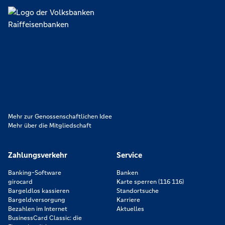
Lokal verankert, überregional vernetzt und unseren Mitgliedern
verpflichtet. Das sind die Volksbanken Raiffeisenbanken. Dabei
orientieren wir uns an genossenschaftlichen Werten wie
Partnerschaftlichkeit, Verantwortung und Transparenz. Diese Merkmale
zeichnen uns aus.
Mehr zur Genossenschaftlichen Idee
Mehr über die Mitgliedschaft
Zahlungsverkehr
Service
Banking-Software
Banken
girocard
Karte sperren (116 116)
Bargeldlos kassieren
Standortsuche
Bargeldversorgung
Karriere
Bezahlen im Internet
Aktuelles
BusinessCard Classic: die