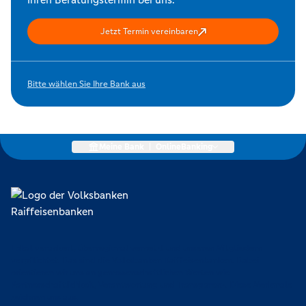
Jetzt Termin vereinbaren
Bitte wählen Sie Ihre Bank aus
Meine Bank
|
OnlineBanking
Lokal verankert, überregional vernetzt und unseren Mitgliedern
verpflichtet. Das sind die Volksbanken Raiffeisenbanken. Dabei
orientieren wir uns an genossenschaftlichen Werten wie
Partnerschaftlichkeit, Verantwortung und Transparenz. Diese Merkmale
zeichnen uns aus.