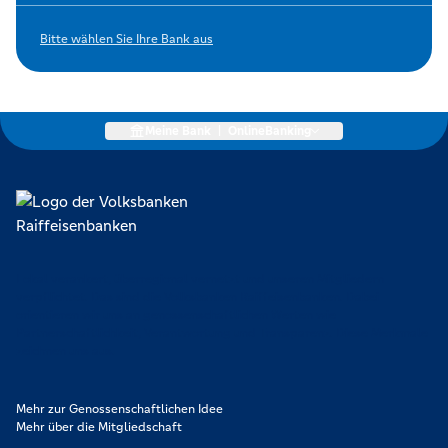
Bitte wählen Sie Ihre Bank aus
Meine Bank
|
OnlineBanking
Lokal verankert, überregional vernetzt und unseren Mitgliedern
verpflichtet. Das sind die Volksbanken Raiffeisenbanken. Dabei
orientieren wir uns an genossenschaftlichen Werten wie
Partnerschaftlichkeit, Verantwortung und Transparenz. Diese Merkmale
zeichnen uns aus.
Mehr zur Genossenschaftlichen Idee
Mehr über die Mitgliedschaft