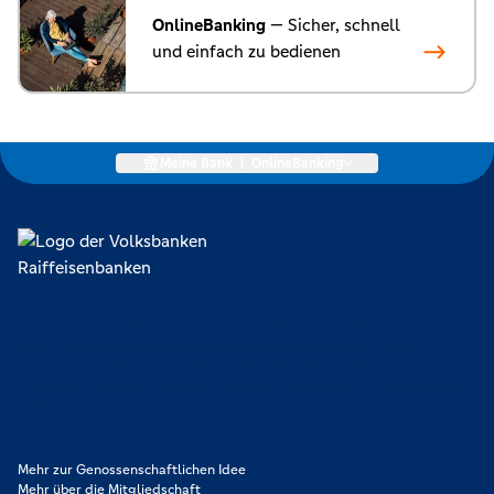
OnlineBanking
— Sicher, schnell
und einfach zu bedienen
Meine Bank
|
OnlineBanking
Lokal verankert, überregional vernetzt und unseren Mitgliedern
verpflichtet. Das sind die Volksbanken Raiffeisenbanken. Dabei
orientieren wir uns an genossenschaftlichen Werten wie
Partnerschaftlichkeit, Verantwortung und Transparenz. Diese Merkmale
zeichnen uns aus.
Mehr zur Genossenschaftlichen Idee
Mehr über die Mitgliedschaft