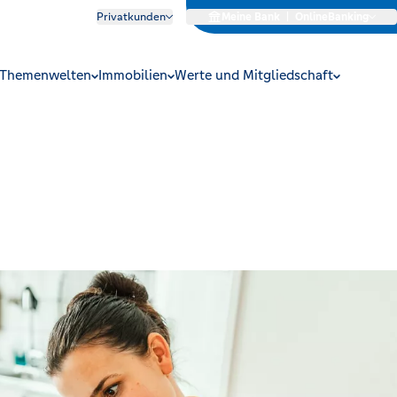
Privatkunden
Meine Bank
|
OnlineBanking
Themenwelten
Immobilien
Werte und Mitgliedschaft