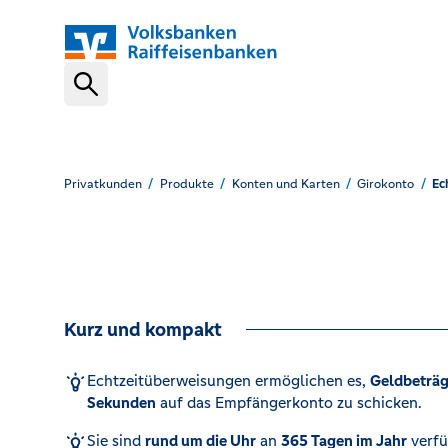
Schnelleinstiege
VR-NetKey
Privatkunden
Produkte
Konten und Karten
Girokonto
Ec
OnlineBanking
Kurz und kompakt
VR Banking App
Echtzeitüberweisungen ermöglichen es,
Geldbeträg
Sekunden
auf das Empfängerkonto zu schicken.
Karte sperren (116 116)
Sie sind
rund um die Uhr
an
365 Tagen im Jahr
verfü