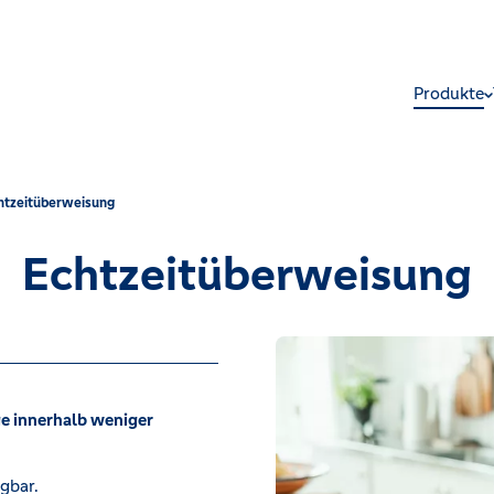
Produkte
htzeitüberweisung
Echtzeitüberweisung
e innerhalb weniger
gbar.