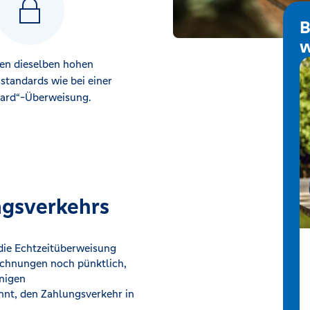
B
w
ten dieselben hohen
sstandards wie bei einer
ard“-Überweisung.
ngsverkehrs
 die Echtzeitüberweisung
echnungen noch pünktlich,
unigen
nnt, den Zahlungsverkehr in