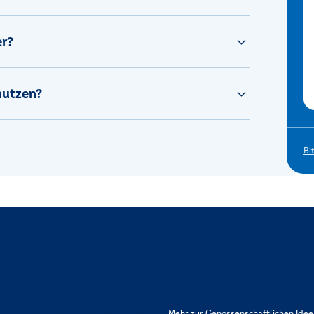
er?
nutzen?
Bi
rpflichtet. Das sind die Volksbanken
Mehr zur Genossenschaftlichen Idee