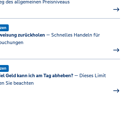
eg des allgemeinen Preisniveaus
nzen
weisung zurückholen
— Schnelles Handeln für
buchungen
nzen
iel Geld kann ich am Tag abheben?
— Dieses Limit
n Sie beachten