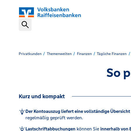
Schnelleinstiege
VR-NetKey
Privatkunden
Themenwelten
Finanzen
Tägliche Finanzen
So p
OnlineBanking
Kurz und kompakt
VR Banking App
Der Kontoauszug liefert eine vollständige Übersich
regelmäßig geprüft werden.
Karte sperren (116 116)
Lastschriftabbuchungen
können Sie
innerhalb von