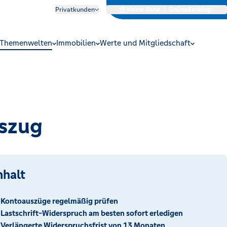
Privatkunden
Meine Bank
|
OnlineBanking
Themenwelten
Immobilien
Werte und Mitgliedschaft
uszug
nhalt
Kontoauszüge regelmäßig prüfen
Lastschrift-Widerspruch am besten sofort erledigen
Verlängerte Widerspruchsfrist von 13 Monaten