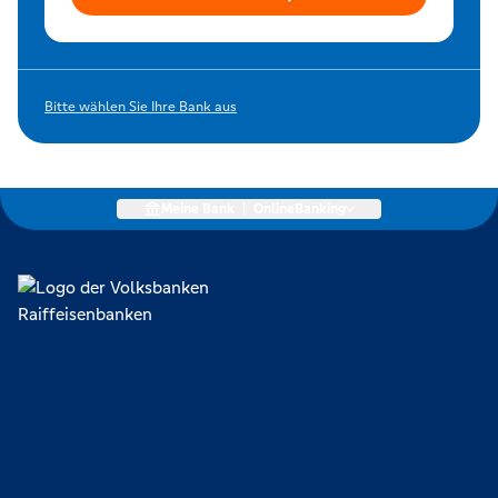
Bitte wählen Sie Ihre Bank aus
Meine Bank
|
OnlineBanking
Lokal verankert, überregional vernetzt und unseren Mitgliedern
verpflichtet. Das sind die Volksbanken Raiffeisenbanken. Dabei
orientieren wir uns an genossenschaftlichen Werten wie
Partnerschaftlichkeit, Verantwortung und Transparenz. Diese Merkmale
zeichnen uns aus.