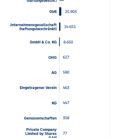
(haftungsbeschr.)
25.903
GbR
Unternehmensgesellschaft
14.651
(haftungsbeschränkt)
8.650
GmbH & Co. KG
627
OHG
590
AG
463
Eingetragener Verein
447
KG
358
Genossenschaften
Private Company
77
Limited by Shares
(Ltd)