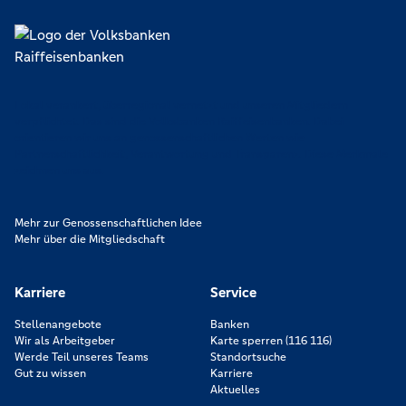
Lokal verankert, überregional vernetzt und unseren Mitgliedern
verpflichtet. Das sind die Volksbanken Raiffeisenbanken. Dabei
orientieren wir uns an genossenschaftlichen Werten wie
Partnerschaftlichkeit, Verantwortung und Transparenz. Diese Merkmale
zeichnen uns aus.
Mehr zur Genossenschaftlichen Idee
Mehr über die Mitgliedschaft
Karriere
Service
Stellenangebote
Banken
Wir als Arbeitgeber
Karte sperren (116 116)
Werde Teil unseres Teams
Standortsuche
Gut zu wissen
Karriere
Aktuelles