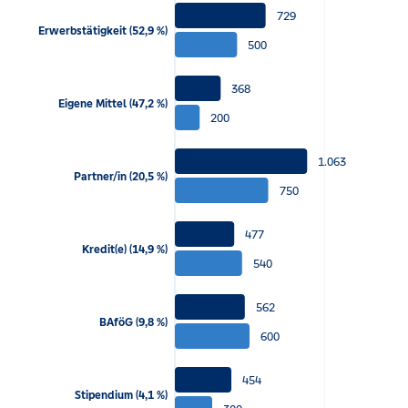
729
Erwerbstätigkeit (52,9 %)
500
368
Eigene Mittel (47,2 %)
200
1.063
Partner/in (20,5 %)
750
477
Kredit(e) (14,9 %)
540
562
BAföG (9,8 %)
600
454
Stipendium (4,1 %)