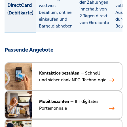
der Zahlungen
DirectCard
weltweit
volle
innerhalb von
(Debitkarte)
bezahlen, online
Ausga
2 Tagen direkt
einkaufen und
durch
vom Girokonto
Bargeld abheben
Belas
Passende Angebote
Kontaktlos bezahlen
— Schnell
und sicher dank NFC-Technologie
Mobil bezahlen
— Ihr digitales
Portemonnaie