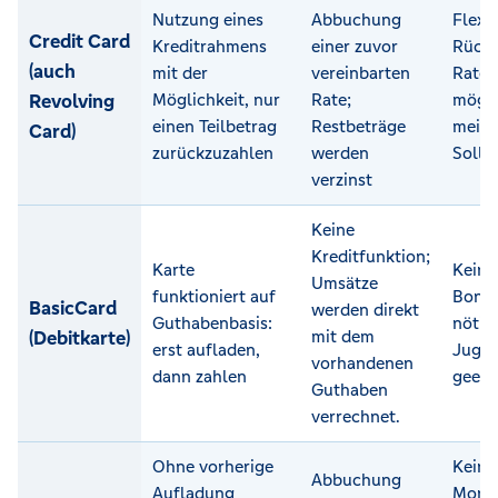
Nutzung eines
Abbuchung
Flexi
Credit Card
Kreditrahmens
einer zuvor
Rückz
(auch
mit der
vereinbarten
Raten
Revolving
Möglichkeit, nur
Rate;
mögli
einen Teilbetrag
Restbeträge
meist
Card)
zurückzuzahlen
werden
Sollz
verzinst
Keine
Kreditfunktion;
Karte
Keine
Umsätze
funktioniert auf
Bonit
BasicCard
werden direkt
Guthabenbasis:
nötig
(Debitkarte)
mit dem
erst aufladen,
Jugen
vorhandenen
dann zahlen
geeig
Guthaben
verrechnet.
Ohne vorherige
Keine
Abbuchung
Aufladung
Mona