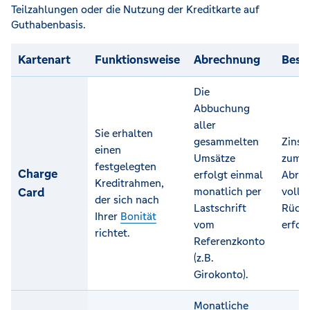
Teilzahlungen oder die Nutzung der Kreditkarte auf
Guthabenbasis.
Kartenart
Funktionsweise
Abrechnung
Beso
Die
Abbuchung
aller
Sie erhalten
gesammelten
Zinsfr
einen
Umsätze
zum
festgelegten
Charge
erfolgt einmal
Abrec
Kreditrahmen,
Card
monatlich per
volls
der sich nach
Lastschrift
Rück
Ihrer
Bonität
vom
erfor
richtet.
Referenzkonto
(z.B.
Girokonto).
Monatliche