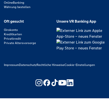
OnlineBanking
Währung bestellen
Oft gesucht
Unsere VR Banking App
Girokonto
Kreditkarten
Privatkredit
Private Altersvorsorge
Impressum
Datenschutz
Rechtliche Hinweise
Cookie-Einstellungen
https://www.youtube.com/@V
https://www.linkedin.c
Wir machen den Weg frei. Gemeinsam mit den Spezialisten der