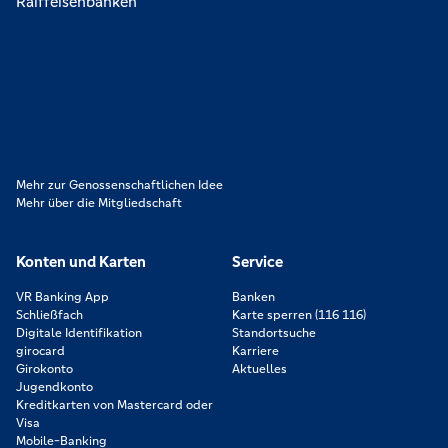
Lokal verankert, überregional vernetzt und unseren Mitgliedern
verpflichtet. Das sind die Volksbanken Raiffeisenbanken. Dabei
orientieren wir uns an genossenschaftlichen Werten wie
Partnerschaftlichkeit, Verantwortung und Transparenz. Diese Merkmale
zeichnen uns aus.
Mehr zur Genossenschaftlichen Idee
Mehr über die Mitgliedschaft
Konten und Karten
Service
VR Banking App
Banken
Schließfach
Karte sperren (116 116)
Digitale Identifikation
Standortsuche
girocard
Karriere
Girokonto
Aktuelles
Jugendkonto
Kreditkarten von Mastercard oder
Visa
Mobile-Banking