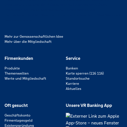
verpflichtet. Das sind die Volksbanken Raiffeisenbanken. Dabei
orientieren wir uns an genossenschaftlichen Werten wie
Partnerschaftlichkeit, Verantwortung und Transparenz. Diese Merkmale
zeichnen uns aus.
Mehr zur Genossenschaftlichen Idee
Mehr über die Mitgliedschaft
Firmenkunden
Service
Produkte
Banken
Themenwelten
Karte sperren (116 116)
Werte und Mitgliedschaft
Standortsuche
Karriere
Aktuelles
Oft gesucht
Unsere VR Banking App
Geschäftskonto
Firmentagesgeld
Existenzgründung