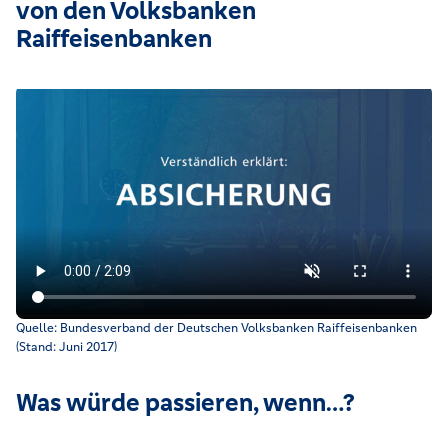
von den Volksbanken
Raiffeisenbanken
Illustriertes Erklärvideo über finanzielle Absicherung von F
Quelle: Bundesverband der Deutschen Volksbanken Raiffeisenbanken
(Stand: Juni 2017)
Was würde passieren, wenn…?