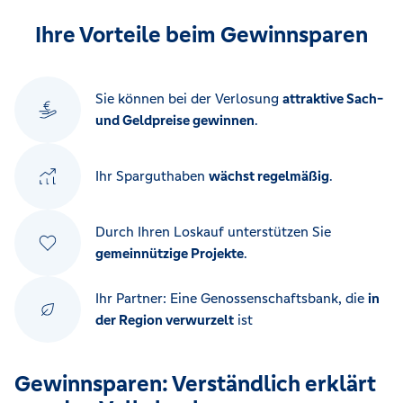
Ihre Vorteile beim Gewinnsparen
Sie können bei der Verlosung
attraktive Sach-
und Geldpreise gewinnen
.
Ihr Sparguthaben
wächst regelmäßig
.
Durch Ihren Loskauf unterstützen Sie
gemeinnützige Projekte
.
Ihr Partner: Eine Genossenschaftsbank, die
in
der Region verwurzelt
ist
Gewinnsparen: Verständlich erklärt