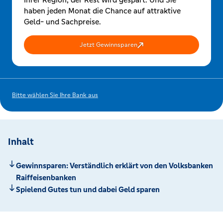
haben jeden Monat die Chance auf attraktive
Geld- und Sachpreise.
Jetzt Gewinnsparen
Bitte wählen Sie Ihre Bank aus
Inhalt
Gewinnsparen: Verständlich erklärt von den Volksbanken
Raiffeisenbanken
Spielend Gutes tun und dabei Geld sparen