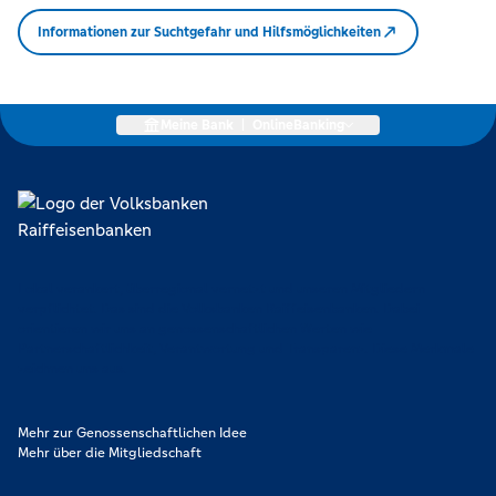
Informationen zur Suchtgefahr und Hilfsmöglichkeiten
Meine Bank
|
OnlineBanking
Lokal verankert, überregional vernetzt und unseren Mitgliedern
verpflichtet. Das sind die Volksbanken Raiffeisenbanken. Dabei
orientieren wir uns an genossenschaftlichen Werten wie
Partnerschaftlichkeit, Verantwortung und Transparenz. Diese Merkmale
zeichnen uns aus.
Mehr zur Genossenschaftlichen Idee
Mehr über die Mitgliedschaft