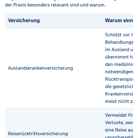
der Praxis besonders relevant sind und warum.
Versicherung
Warum sinnvo
Schützt vor ho
Behandlungsko
im Ausland un
übernimmt häu
den medizinisc
Auslandskrankenversicherung
notwendigen
Rücktransport,
die gesetzliche
Krankenversic
meist nicht zah
Vermeidet finan
Verluste, wenn
eine Reise aus
Reiserücktrittsversicherung
unvorhersehba