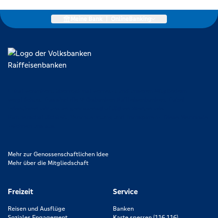
Meine Bank
|
OnlineBanking
Lokal verankert, überregional vernetzt und unseren Mitgliedern
verpflichtet. Das sind die Volksbanken Raiffeisenbanken. Dabei
orientieren wir uns an genossenschaftlichen Werten wie
Partnerschaftlichkeit, Verantwortung und Transparenz. Diese Merkmale
zeichnen uns aus.
Mehr zur Genossenschaftlichen Idee
Mehr über die Mitgliedschaft
Freizeit
Service
Reisen und Ausflüge
Banken
Soziales Engagement
Karte sperren (116 116)