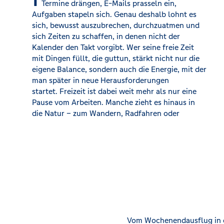
Termine drängen, E-Mails prasseln ein,
Lesen oder Musikhören ab. Es gibt Menschen, die
Aufgaben stapeln sich. Genau deshalb lohnt es
im kreativen Tun aufblühen, und solche, die lieber
sich, bewusst auszubrechen, durchzuatmen und
ganz in Ruhe den Tag vorbeiziehen lassen.
sich Zeiten zu schaffen, in denen nicht der
Besonders wohltuend sind auch kleine Fluchten
Kalender den Takt vorgibt. Wer seine freie Zeit
aus dem Alltag. Ein Ausflug ans Wasser, ein
mit Dingen füllt, die guttun, stärkt nicht nur die
Spaziergang durch unbekannte Straßen, ein
eigene Balance, sondern auch die Energie, mit der
Besuch bei alten Freunden oder eine kurze Reise
man später in neue Herausforderungen
in eine andere Stadt – solche Momente schaffen
startet. Freizeit ist dabei weit mehr als nur eine
Abstand, bringen frische Eindrücke und neue
Pause vom Arbeiten. Manche zieht es hinaus in
die Natur – zum Wandern, Radfahren oder
Vom Wochenendausflug in de