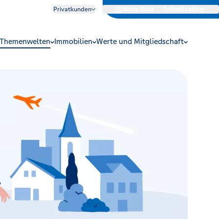
Privatkunden
Meine Bank
|
OnlineBanking
Themenwelten
Immobilien
Werte und Mitgliedschaft