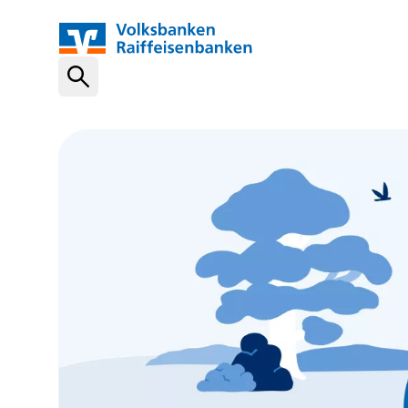
Schnelleinstiege
VR-NetKey
OnlineBanking
VR Banking App
Karte sperren (116 116)