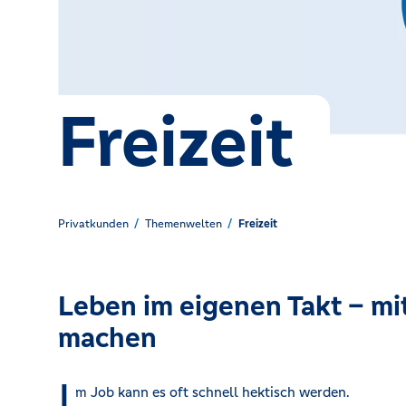
Kreditrechner
Freizeit
Immobilien
Privatkunden
Themenwelten
Freizeit
Leben im eigenen Takt – mi
machen
I
m Job kann es oft schnell hektisch werden.
einfach, um durchzuatmen. Andere schalten beim