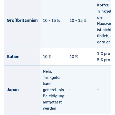
Koffer,
Trinkgeld 
die
Großbritannien
10 - 15 %
10 - 15 %
Hauswirts
ist nicht
üblich, ab
gern ges
1 € pro Ko
Italien
10 %
10 %
5 € pro 
Nein,
Trinkgeld
kann
Japan
generell als
-
-
Beleidigung
aufgefasst
werden