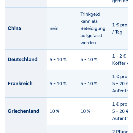
gern ges
Trinkgeld
kann als
1 € pro K
China
nein
Beleidigung
/ Tag
aufgefasst
werden
1 - 2 € pr
Deutschland
5 - 10 %
5 - 10 %
Koffer / T
1 € pro Ko
Frankreich
5 - 10 %
5 - 10 %
5 - 20 € p
Aufenthal
1 € pro Ko
Griechenland
10 %
10 %
5 - 20 € p
Aufenthal
2 Pfund p