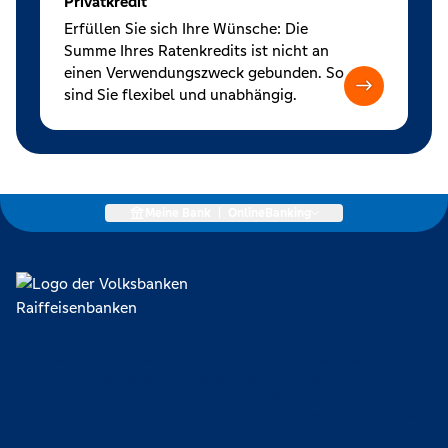
Privatkredit
Erfüllen Sie sich Ihre Wünsche: Die
Summe Ihres Ratenkredits ist nicht an
einen Verwendungszweck gebunden. So
sind Sie flexibel und unabhängig.
Meine Bank
|
OnlineBanking
Lokal verankert, überregional vernetzt und unseren Mitgliedern
verpflichtet. Das sind die Volksbanken Raiffeisenbanken. Dabei
orientieren wir uns an genossenschaftlichen Werten wie
Partnerschaftlichkeit, Verantwortung und Transparenz. Diese Merkmale
zeichnen uns aus.