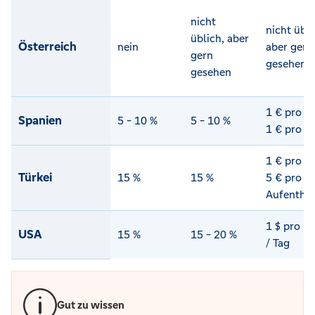
nicht
nicht übli
üblich, aber
Österreich
nein
aber gern
gern
gesehen
gesehen
1 € pro Ko
Spanien
5 - 10 %
5 - 10 %
1 € pro T
1 € pro Ko
Türkei
15 %
15 %
5 € pro
Aufenthal
1 $ pro Ko
USA
15 %
15 - 20 %
/ Tag
Gut zu wissen