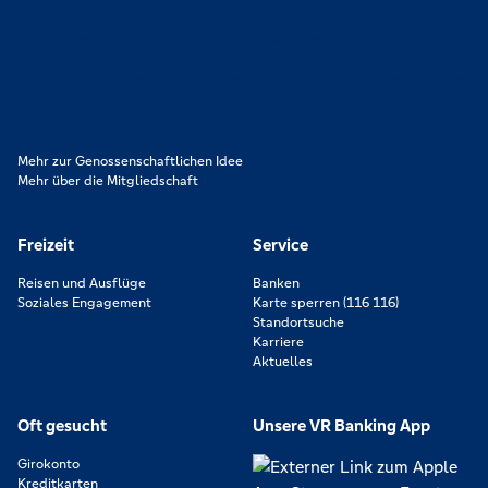
Lokal verankert, überregional vernetzt und unseren Mitgliedern
verpflichtet. Das sind die Volksbanken Raiffeisenbanken. Dabei
orientieren wir uns an genossenschaftlichen Werten wie
Partnerschaftlichkeit, Verantwortung und Transparenz. Diese Merkmale
zeichnen uns aus.
Mehr zur Genossenschaftlichen Idee
Mehr über die Mitgliedschaft
Freizeit
Service
Reisen und Ausflüge
Banken
Soziales Engagement
Karte sperren (116 116)
Standortsuche
Karriere
Aktuelles
Oft gesucht
Unsere VR Banking App
Girokonto
Kreditkarten