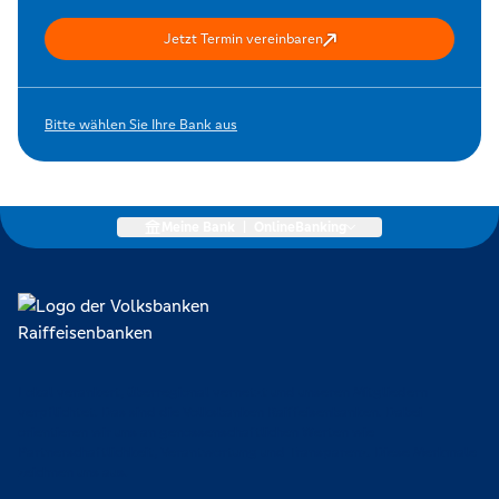
Jetzt Termin vereinbaren
Bitte wählen Sie Ihre Bank aus
Meine Bank
|
OnlineBanking
Lokal verankert, überregional vernetzt und unseren Mitgliedern
verpflichtet. Das sind die Volksbanken Raiffeisenbanken. Dabei
orientieren wir uns an genossenschaftlichen Werten wie
Partnerschaftlichkeit, Verantwortung und Transparenz. Diese Merkmale
zeichnen uns aus.