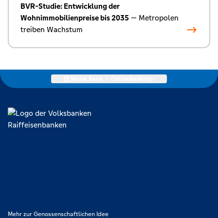
BVR-Studie: Entwicklung der
Wohnimmobilienpreise bis 2035
— Metropolen
treiben Wachstum
Meine Bank
|
OnlineBanking
Lokal verankert, überregional vernetzt und unseren Mitgliedern
verpflichtet. Das sind die Volksbanken Raiffeisenbanken. Dabei
orientieren wir uns an genossenschaftlichen Werten wie
Partnerschaftlichkeit, Verantwortung und Transparenz. Diese Merkmale
zeichnen uns aus.
Mehr zur Genossenschaftlichen Idee