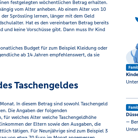
inen festgelegten wöchentlichen Betrag erhalten.
hängig vom Alter anheben. Ab einem Alter von 10
 der Sprössling lernen, länger mit dem Geld
chulalter. Hat es den vereinbarten Betrag bereits
ld und keine Vorschüsse gibt. Dann muss Ihr Kind
monatliches Budget für zum Beispiel Kleidung oder
Jugendliche ab 14 Jahren empfehlenswert, da sie
Famil
Kinde
Unter
des Taschengeldes
o Monat. In diesem Betrag sind sowohl Taschengeld
Famil
ten. Die Angaben der folgenden
Düsse
n, für welches Alter welche Taschengeldhöhe
— Ber
m Einkommen der Eltern sowie den Ausgaben, die
Unter
tlich tätigen. Für Neunjährige sind zum Beispiel 3
Betrag von etwa 70 Euro im Monat angemessen.