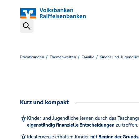
Schnelleinstiege
VR-NetKey
Privatkunden
Themenwelten
Familie
Kinder und Jugendlic
OnlineBanking
Kurz und kompakt
VR Banking App
Kinder und Jugendliche lernen durch das Tascheng
eigenständig finanzielle Entscheidungen
zu treffen.
Karte sperren (116 116)
Idealerweise erhalten Kinder
mit Beginn der Grundsc