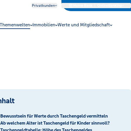
Privatkunden
Meine Bank
|
OnlineBanking
Themenwelten
Immobilien
Werte und Mitgliedschaft
nhalt
Bewusstsein für Werte durch Taschengeld vermitteln
Ab welchem Alter ist Taschengeld für Kinder sinnvoll?
Taschengeldtabelle: Höhe des Taschengeldes