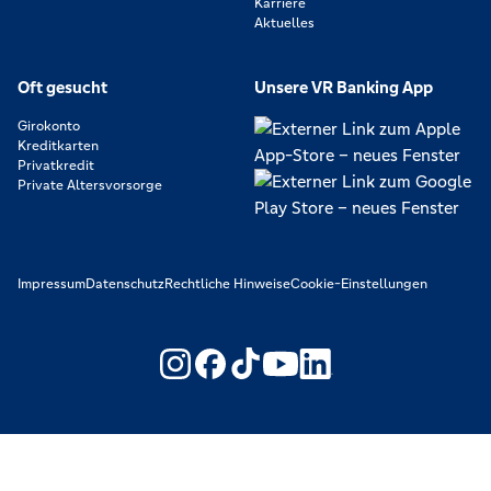
Karriere
Aktuelles
Oft gesucht
Unsere VR Banking App
Girokonto
Kreditkarten
Privatkredit
Private Altersvorsorge
Impressum
Datenschutz
Rechtliche Hinweise
Cookie-Einstellungen
https://www.youtube.com/@V
https://www.linkedin.c
Wir machen den Weg frei. Gemeinsam mit den Spezialisten der