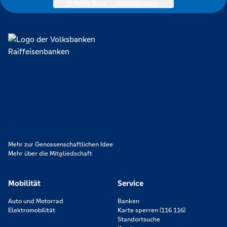
Meine Bank
|
OnlineBanking
Lokal verankert, überregional vernetzt und unseren Mitgliedern
verpflichtet. Das sind die Volksbanken Raiffeisenbanken. Dabei
orientieren wir uns an genossenschaftlichen Werten wie
Partnerschaftlichkeit, Verantwortung und Transparenz. Diese Merkmale
zeichnen uns aus.
Mehr zur Genossenschaftlichen Idee
Mehr über die Mitgliedschaft
Mobilität
Service
Auto und Motorrad
Banken
Elektromobilität
Karte sperren (116 116)
Standortsuche