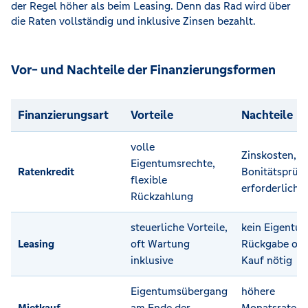
der Regel höher als beim Leasing. Denn das Rad wird über
die Raten vollständig und inklusive Zinsen bezahlt.
Vor- und Nachteile der Finanzierungsformen
Finanzierungsart
Vorteile
Nachteile
volle
Zinskosten,
Eigentumsrechte,
Ratenkredit
Bonitätsprüf
flexible
erforderlich
Rückzahlung
steuerliche Vorteile,
kein Eigentum
Leasing
oft Wartung
Rückgabe ode
inklusive
Kauf nötig
Eigentumsübergang
höhere
Mietkauf
am Ende der
Monatsraten 