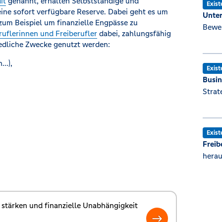
it
genannt, erhalten Selbstständige und
Exis
eine sofort verfügbare Reserve. Dabei geht es um
Unte
 zum Beispiel um finanzielle Engpässe zu
Bewer
ruflerinnen und Freiberufler
dabei, zahlungsfähig
hiedliche Zwecke genutzt werden:
..),
Exis
Busin
Strat
Exis
Freib
herau
tärken und finanzielle Unabhängigkeit