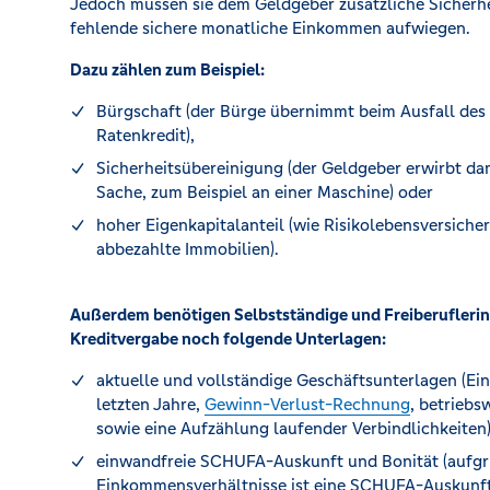
Jedoch müssen sie dem Geldgeber zusätzliche Sicherhei
fehlende sichere monatliche Einkommen aufwiegen.
Dazu zählen zum Beispiel:
Bürgschaft (der Bürge übernimmt beim Ausfall des
Ratenkredit),
Sicherheitsübereinigung (der Geldgeber erwirbt da
Sache, zum Beispiel an einer Maschine) oder
hoher Eigenkapitalanteil (wie Risikolebensversiche
abbezahlte Immobilien).
Außerdem benötigen Selbstständige und Freiberuflerinn
Kreditvergabe noch folgende Unterlagen:
aktuelle und vollständige Geschäftsunterlagen (
letzten Jahre,
Gewinn-Verlust-Rechnung
, betriebs
sowie eine Aufzählung laufender Verbindlichkeiten)
einwandfreie SCHUFA-Auskunft und Bonität (aufg
Einkommensverhältnisse ist eine SCHUFA-Auskunft