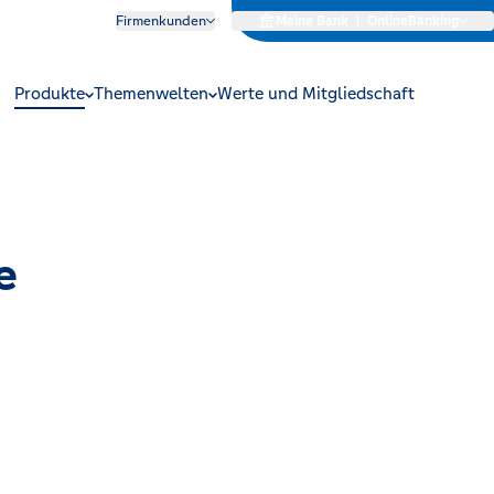
Firmenkunden
Meine Bank
|
OnlineBanking
Produkte
Themenwelten
Werte und Mitgliedschaft
e