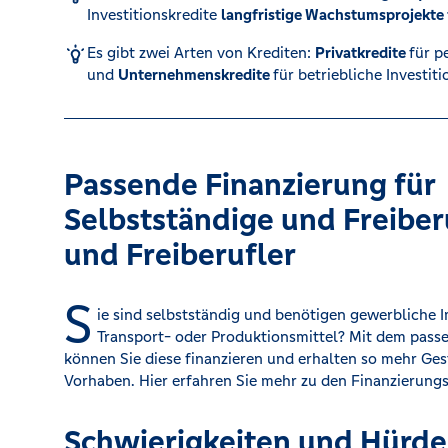
Investitionskredite
langfristige Wachstumsprojekte 
Karte sperren (116 116)
Es gibt zwei Arten von Krediten:
Privatkredite
für p
und
Unternehmenskredite
für betriebliche Investiti
Kredit für Selbstständige
Passende Finanzierung für
Selbstständige und Freiber
und Freiberufler
S
ie sind selbstständig und benötigen gewerbliche I
Transport- oder Produktionsmittel? Mit dem pas
können Sie diese finanzieren und erhalten so mehr Ges
Vorhaben. Hier erfahren Sie mehr zu den Finanzierung
Schwierigkeiten und Hürde