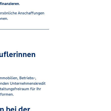
finanzieren
.
ersönliche Anschaffungen
onen.
uflerinnen
mmobilien, Betriebs-,
senden Unternehmenskredit
taltungsfreiraum für Ihr
sformen.
n bei der