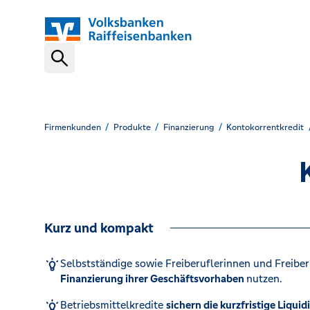
Schnelleinstiege
Geschäftskonto
Firmenkunden
Produkte
Finanzierung
Kontokorrentkredit
Banking-Software
Kurz und kompakt
Finanzierung
Selbstständige sowie Freiberuflerinnen und Freibe
Finanzierung ihrer Geschäftsvorhaben
nutzen.
Bargeldlos kassieren
Betriebsmittelkredite
sichern die kurzfristige Liquid