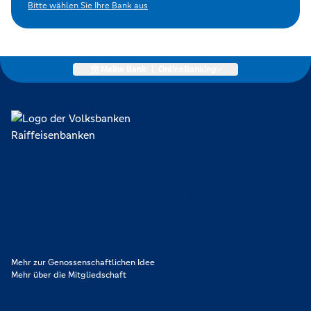
Bitte wählen Sie Ihre Bank aus
Meine Bank
|
OnlineBanking
Lokal verankert, überregional vernetzt und unseren Mitgliedern
verpflichtet. Das sind die Volksbanken Raiffeisenbanken. Dabei
orientieren wir uns an genossenschaftlichen Werten wie
Partnerschaftlichkeit, Verantwortung und Transparenz. Diese Merkmale
zeichnen uns aus.
Mehr zur Genossenschaftlichen Idee
Mehr über die Mitgliedschaft