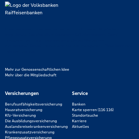
Lokal verankert, überregional vernetzt und unseren Mitgliedern
verpflichtet. Das sind die Volksbanken Raiffeisenbanken. Dabei
orientieren wir uns an genossenschaftlichen Werten wie
Partnerschaftlichkeit, Verantwortung und Transparenz. Diese Merkmale
zeichnen uns aus.
Mehr zur Genossenschaftlichen Idee
Mehr über die Mitgliedschaft
Versicherungen
Service
Berufsunfähigkeitsversicherung
Banken
Hausratversicherung
Karte sperren (116 116)
Kfz-Versicherung
Standortsuche
Die Ausbildungsversicherung
Karriere
Auslandsreisekrankenversicherung
Aktuelles
Krankenzusatzversicherung
Pflegezusatzversicherung