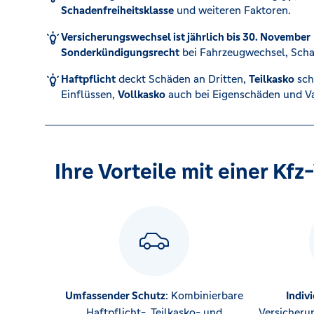
Schadenfreiheitsklasse
und weiteren Faktoren.
Kreditrechner
Versicherungswechsel ist jährlich bis 30. November
Sonderkündigungsrecht
bei Fahrzeugwechsel, Scha
Haftpflicht
deckt Schäden an Dritten,
Teilkasko
sch
Immobilien
Einflüssen,
Vollkasko
auch bei Eigenschäden und V
Ihre Vorteile mit einer Kf
Umfassender Schutz
: Kombinierbare
Indivi
Haftpflicht-, Teilkasko- und
Versicheru