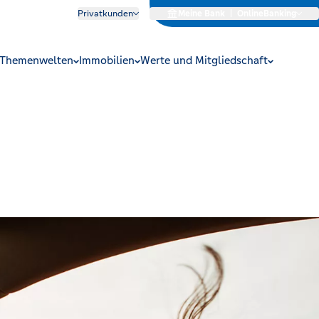
Privatkunden
Meine Bank
|
OnlineBanking
Themenwelten
Immobilien
Werte und Mitgliedschaft