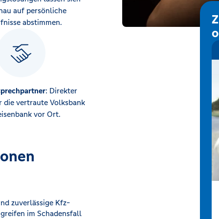
nau auf persönliche
Z
fnisse abstimmen.
o
sprechpartner
: Direkter
 die vertraute Volksbank
eisenbank vor Ort.
ionen
und zuverlässige Kfz-
 greifen im Schadensfall