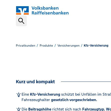
Schnelleinstiege
VR-NetKey
Privatkunden
Produkte
Versicherungen
Kfz-Versicherung
OnlineBanking
Kurz und kompakt
VR Banking App
Eine
Kfz-Versicherung
schützt bei Unfällen im Stra
Fahrezeughalter
gesetzlich vorgeschrieben.
Karte sperren (116 116)
Die
Beitragshöhe
richtet sich nach
Fahrzeugtyp
,
Wo