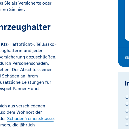
 Sie als Versicherte oder
ren Sie hier.
ahrzeughalter
 Kfz-Haftpflicht-, Teilkasko-
eughalterin und jeder
tversicherung abzuschließen.
Bi
e durch Personenschäden,
hen. Der Abschluss einer
ei Schäden an Ihrem
I
usätzliche Leistungen für
eispiel Pannen- und
sich aus verschiedenen
also dem Wohnort der
 der
Schadenfreiheitsklasse
.
mers, die jährlich