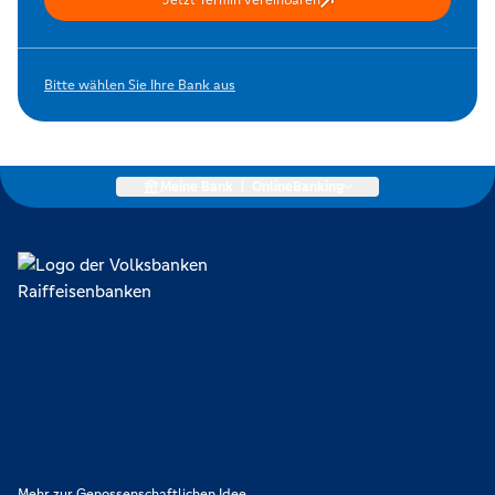
Bitte wählen Sie Ihre Bank aus
Meine Bank
|
OnlineBanking
Lokal verankert, überregional vernetzt und unseren Mitgliedern
verpflichtet. Das sind die Volksbanken Raiffeisenbanken. Dabei
orientieren wir uns an genossenschaftlichen Werten wie
Partnerschaftlichkeit, Verantwortung und Transparenz. Diese Merkmale
zeichnen uns aus.
Mehr zur Genossenschaftlichen Idee