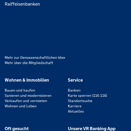
Lokal verankert, überregional vernetzt und unseren Mitgliedern
verpflichtet. Das sind die Volksbanken Raiffeisenbanken. Dabei
orientieren wir uns an genossenschaftlichen Werten wie
Partnerschaftlichkeit, Verantwortung und Transparenz. Diese Merkmale
zeichnen uns aus.
Mehr zur Genossenschaftlichen Idee
Mehr über die Mitgliedschaft
Wohnen & Immobilien
Service
Bauen und kaufen
Banken
Sanieren und modernisieren
Karte sperren (116 116)
Verkaufen und vermieten
Standortsuche
Wohnen und Leben
Karriere
Aktuelles
Oft gesucht
Unsere VR Banking App