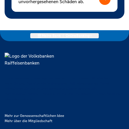
unvorhergesehenen Schäden ab.
Meine Bank
|
OnlineBanking
Lokal verankert, überregional vernetzt und unseren Mitgliedern
verpflichtet. Das sind die Volksbanken Raiffeisenbanken. Dabei
orientieren wir uns an genossenschaftlichen Werten wie
Partnerschaftlichkeit, Verantwortung und Transparenz. Diese Merkmale
zeichnen uns aus.
Mehr zur Genossenschaftlichen Idee
Mehr über die Mitgliedschaft