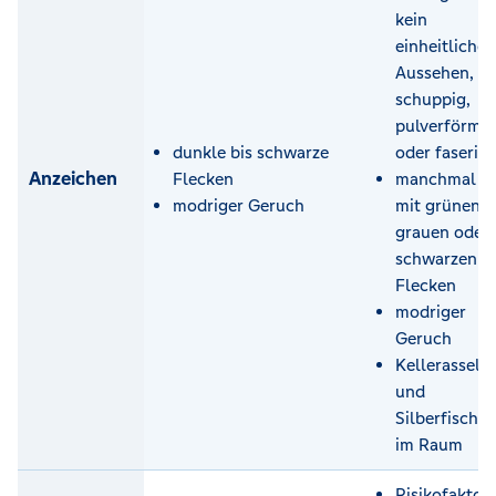
kein
einheitliches
Aussehen,
schuppig,
pulverförmig
dunkle bis schwarze
oder faserig
Anzeichen
Flecken
manchmal
modriger Geruch
mit grünen,
grauen oder
schwarzen
Flecken
modriger
Geruch
Kellerasseln
und
Silberfische
im Raum
Risikofaktor