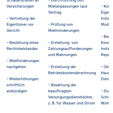
Schadensfällen an
- Durchführung von
Versicherungen
Mietanpassungen laut
- Komm
Vertrag
Eigent
- Vertretung der
Instan
Eigentümer vor
- Prüfung von
Modern
Gericht
Mietminderungen
- Beau
- Bestellung eines
- Erstellung von
Koordi
Rechtsbeistandes
Zahlungsaufforderungen
Instan
und Mahnungen
Repara
- Mietforderungen
nachgehen
- Erstellung der
- Über
Betriebskostenabrechnung
Haus t
- Mieterhöhungen
Dienstl
schriftlich
- Bezahlung der
ankündigen
beauftragten
- Durc
Versorgungsdienstleister,
Schlüs
z. B. für Wasser und Strom
Wohnu