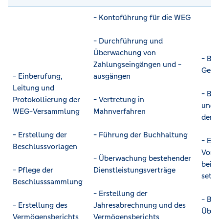
- Kontoführung für die WEG
- Durchführung und
Überwachung von
- Be
Zahlungseingängen und -
Geme
- Einberufung,
ausgängen
Leitung und
- Be
Protokollierung der
- Vertretung in
und 
WEG-Versammlung
Mahnverfahren
der 
- Erstellung der
- Führung der Buchhaltung
- Er
Beschlussvorlagen
Vors
- Überwachung bestehender
bei 
- Pflege der
Dienstleistungsverträge
setz
Beschlusssammlung
- Erstellung der
- Be
- Erstellung des
Jahresabrechnung und des
Über
Vermögensberichts
Vermögensberichts