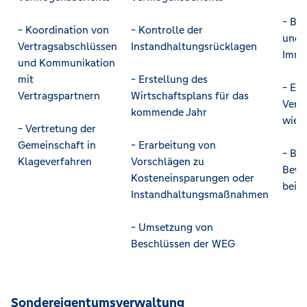
- Be
- Koordination von
- Kontrolle der
und 
Vertragsabschlüssen
Instandhaltungsrücklagen
Immo
und Kommunikation
mit
- Erstellung des
- Ei
Vertragspartnern
Wirtschaftsplans für das
Verk
kommende Jahr
wie 
- Vertretung der
Gemeinschaft in
- Erarbeitung von
- Be
Klageverfahren
Vorschlägen zu
Bewe
Kosteneinsparungen oder
bei 
Instandhaltungsmaßnahmen
- Umsetzung von
Beschlüssen der WEG
Sondereigentumsverwaltung