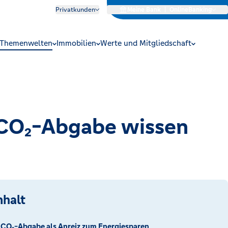
Privatkunden
Meine Bank
|
OnlineBanking
Themenwelten
Immobilien
Werte und Mitgliedschaft
r CO₂-Abgabe wissen
nhalt
CO₂-Abgabe als Anreiz zum Energiesparen