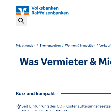
Schnelleinstiege
VR-NetKey
Privatkunden
Themenwelten
Wohnen & Immobilien
Verkauf
Was Vermieter & Mi
OnlineBanking
VR Banking App
Kurz und kompakt
Karte sperren (116 116)
Seit Einführung des CO₂-Kostenaufteilungsgesetze