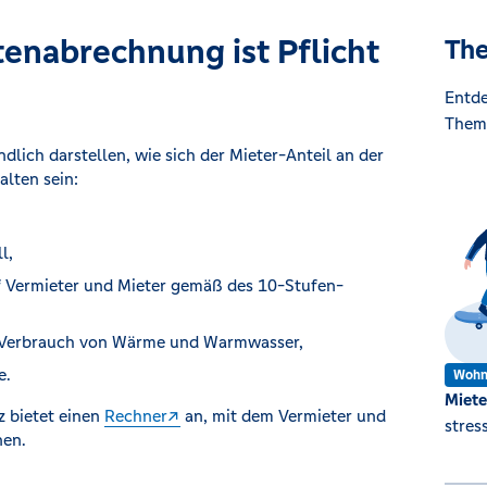
tenabrechnung ist Pflicht
The
Entde
Them
dlich darstellen, wie sich der Mieter-Anteil an der
lten sein:
l,
f Vermieter und Mieter gemäß des 10-Stufen-
m Verbrauch von Wärme und Warmwasser,
e.
Wohn
Miete
 bietet einen
Rechner
an, mit dem Vermieter und
stres
nen.