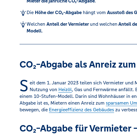
Mieter die jährliche CO₂-Abgabe
.
Die
Höhe der CO₂-Abgabe
hängt vom
Ausstoß des 
Kreditrechner
Welchen
Anteil der Vermieter
und welchen
Anteil de
Modell
.
Immobilien
CO₂-Abgabe als Anreiz zum
S
eit dem 1. Januar 2023 teilen sich Vermieter und 
Nutzung von
Heizöl
, Gas und Fernwärme anfällt. 
einem 10-Stufen-Modell. Darin sind Wohnhäuser in ener
Abgabe ist es, Mietern einen Anreiz zum
sparsamen U
bewegen, die
Energieeffizienz des Gebäudes
zu verbess
CO₂-Abgabe für Vermieter 