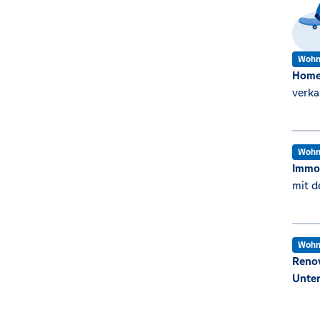
Wohn
Home
verka
Wohn
Immob
mit d
Wohn
Renov
Unter