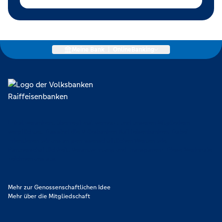
Meine Bank
|
OnlineBanking
Lokal verankert, überregional vernetzt und unseren Mitgliedern
verpflichtet. Das sind die Volksbanken Raiffeisenbanken. Dabei
orientieren wir uns an genossenschaftlichen Werten wie
Partnerschaftlichkeit, Verantwortung und Transparenz. Diese Merkmale
zeichnen uns aus.
Mehr zur Genossenschaftlichen Idee
Mehr über die Mitgliedschaft