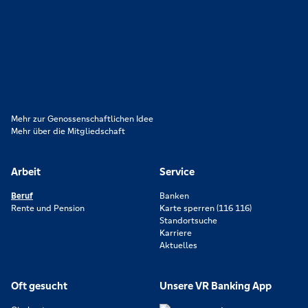
Lokal verankert, überregional vernetzt und unseren Mitgliedern
verpflichtet. Das sind die Volksbanken Raiffeisenbanken. Dabei
orientieren wir uns an genossenschaftlichen Werten wie
Partnerschaftlichkeit, Verantwortung und Transparenz. Diese Merkmale
zeichnen uns aus.
Mehr zur Genossenschaftlichen Idee
Mehr über die Mitgliedschaft
Arbeit
Service
Beruf
Banken
Rente und Pension
Karte sperren (116 116)
Standortsuche
Karriere
Aktuelles
Oft gesucht
Unsere VR Banking App