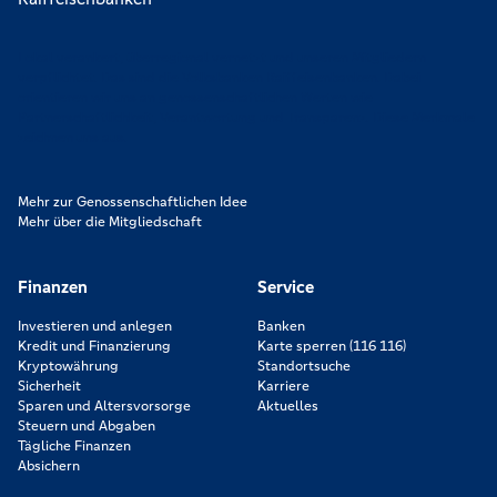
Lokal verankert, überregional vernetzt und unseren Mitgliedern
verpflichtet. Das sind die Volksbanken Raiffeisenbanken. Dabei
orientieren wir uns an genossenschaftlichen Werten wie
Partnerschaftlichkeit, Verantwortung und Transparenz. Diese Merkmale
zeichnen uns aus.
Mehr zur Genossenschaftlichen Idee
Mehr über die Mitgliedschaft
Finanzen
Service
Investieren und anlegen
Banken
Kredit und Finanzierung
Karte sperren (116 116)
Kryptowährung
Standortsuche
Sicherheit
Karriere
Sparen und Altersvorsorge
Aktuelles
Steuern und Abgaben
Tägliche Finanzen
Absichern