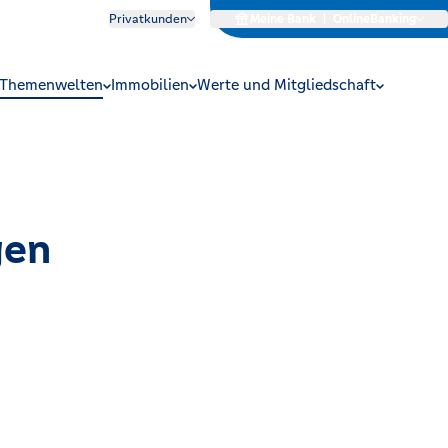
Privatkunden
Meine Bank
|
OnlineBanking
Themenwelten
Immobilien
Werte und Mitgliedschaft
gen