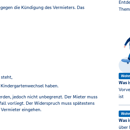
Entde
t gegen die Kündigung des Vermieters. Das
Them
Wohn
steht,
Was i
r Kindergartenwechsel haben.
Vorve
ist
werden, jedoch nicht unbegrenzt. Der Mieter muss
all vorliegt. Der Widerspruch muss spätestens
 Vermieter eingehen.
Wohn
Was i
über 