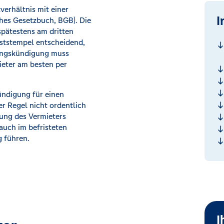
erhältnis mit einer
I
hes Gesetzbuch, BGB). Die
spätestens am dritten
oststempel entscheidend,
ungskündigung muss
ieter am besten per
ündigung für einen
er Regel nicht ordentlich
mung des Vermieters
uch im befristeten
g führen.
I