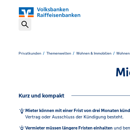
Schnelleinstiege
VR-NetKey
Privatkunden
Themenwelten
Wohnen & Immobilien
Wohnen
Mi
OnlineBanking
Kurz und kompakt
VR Banking App
Mieter können mit einer Frist von drei Monaten kün
Vertrag oder Ausschluss der Kündigung besteht.
Karte sperren (116 116)
Vermieter müssen längere Fristen einhalten
und ben