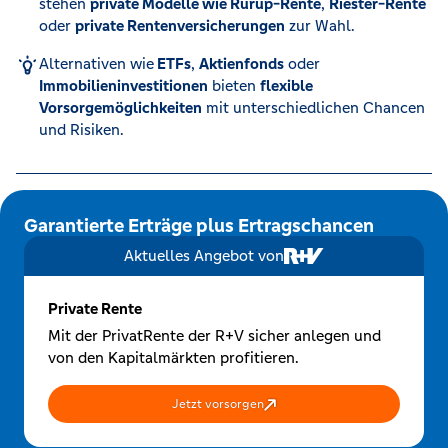
stehen
private Modelle wie Rürup-Rente
,
Riester-Rente
oder
private Rentenversicherungen
zur Wahl.
Alternativen wie
ETFs
,
Aktienfonds
oder
Immobilieninvestitionen
bieten
flexible
Vorsorgemöglichkeiten
mit unterschiedlichen Chancen
und Risiken.
Garantierte Erträge plus Ertragschancen
Aktuelles Angebot von
Private Rente
Mit der PrivatRente der R+V sicher anlegen und
von den Kapitalmärkten profitieren.
Jetzt vorsorgen