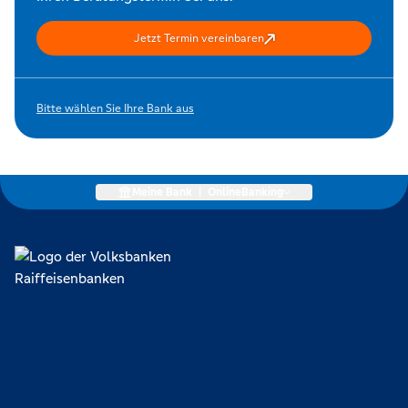
Jetzt Termin vereinbaren
Bitte wählen Sie Ihre Bank aus
Meine Bank
|
OnlineBanking
Lokal verankert, überregional vernetzt und unseren Mitgliedern
verpflichtet. Das sind die Volksbanken Raiffeisenbanken. Dabei
orientieren wir uns an genossenschaftlichen Werten wie
Partnerschaftlichkeit, Verantwortung und Transparenz. Diese Merkmale
zeichnen uns aus.