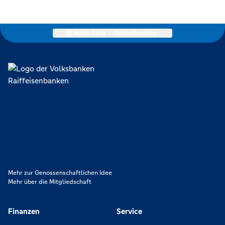
Meine Bank
|
OnlineBanking
Lokal verankert, überregional vernetzt und unseren Mitgliedern
verpflichtet. Das sind die Volksbanken Raiffeisenbanken. Dabei
orientieren wir uns an genossenschaftlichen Werten wie
Partnerschaftlichkeit, Verantwortung und Transparenz. Diese Merkmale
zeichnen uns aus.
Mehr zur Genossenschaftlichen Idee
Mehr über die Mitgliedschaft
Finanzen
Service