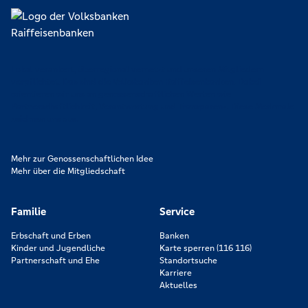
Lokal verankert, überregional vernetzt und unseren Mitgliedern
verpflichtet. Das sind die Volksbanken Raiffeisenbanken. Dabei
orientieren wir uns an genossenschaftlichen Werten wie
Partnerschaftlichkeit, Verantwortung und Transparenz. Diese Merkmale
zeichnen uns aus.
Mehr zur Genossenschaftlichen Idee
Mehr über die Mitgliedschaft
Familie
Service
Erbschaft und Erben
Banken
Kinder und Jugendliche
Karte sperren (116 116)
Partnerschaft und Ehe
Standortsuche
Karriere
Aktuelles