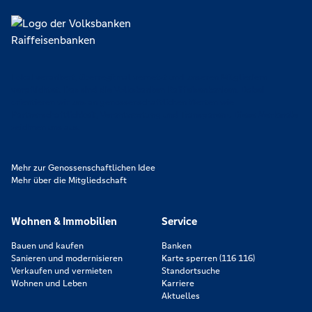
Lokal verankert, überregional vernetzt und unseren Mitgliedern
verpflichtet. Das sind die Volksbanken Raiffeisenbanken. Dabei
orientieren wir uns an genossenschaftlichen Werten wie
Partnerschaftlichkeit, Verantwortung und Transparenz. Diese Merkmale
zeichnen uns aus.
Mehr zur Genossenschaftlichen Idee
Mehr über die Mitgliedschaft
Wohnen & Immobilien
Service
Bauen und kaufen
Banken
Sanieren und modernisieren
Karte sperren (116 116)
Verkaufen und vermieten
Standortsuche
Wohnen und Leben
Karriere
Aktuelles