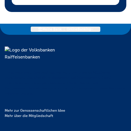
Meine Bank
|
OnlineBanking
Lokal verankert, überregional vernetzt und unseren Mitgliedern
verpflichtet. Das sind die Volksbanken Raiffeisenbanken. Dabei
orientieren wir uns an genossenschaftlichen Werten wie
Partnerschaftlichkeit, Verantwortung und Transparenz. Diese Merkmale
zeichnen uns aus.
Mehr zur Genossenschaftlichen Idee
Mehr über die Mitgliedschaft