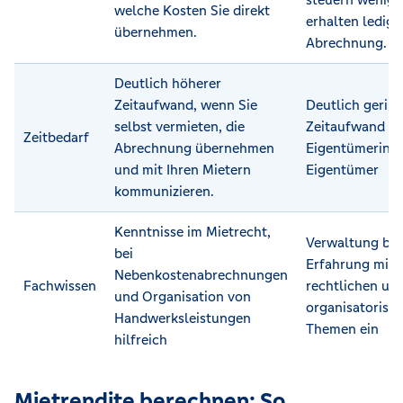
welche Kosten Sie direkt
erhalten ledigl
übernehmen.
Abrechnung.
Deutlich höherer
Zeitaufwand, wenn Sie
Deutlich gerin
selbst vermieten, die
Zeitaufwand fü
Zeitbedarf
Abrechnung übernehmen
Eigentümerinn
und mit Ihren Mietern
Eigentümer
kommunizieren.
Kenntnisse im Mietrecht,
Verwaltung bri
bei
Erfahrung mit
Nebenkostenabrechnungen
Fachwissen
rechtlichen un
und Organisation von
organisatorisc
Handwerksleistungen
Themen ein
hilfreich
Mietrendite berechnen: So