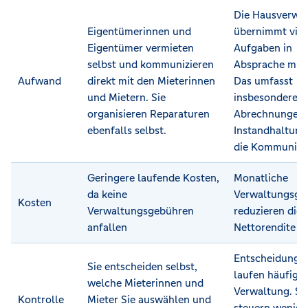
Die Hausverwa
Eigentümerinnen und
übernimmt viel
Eigentümer vermieten
Aufgaben in
selbst und kommunizieren
Absprache mit 
Aufwand
direkt mit den Mieterinnen
Das umfasst
und Mietern. Sie
insbesondere d
organisieren Reparaturen
Abrechnungen,
ebenfalls selbst.
Instandhaltung
die Kommunika
Geringere laufende Kosten,
Monatliche
da keine
Verwaltungsge
Kosten
Verwaltungsgebühren
reduzieren die
anfallen
Nettorendite
Entscheidunge
Sie entscheiden selbst,
laufen häufig ü
welche Mieterinnen und
Verwaltung. Si
Kontrolle
Mieter Sie auswählen und
steuern wenige