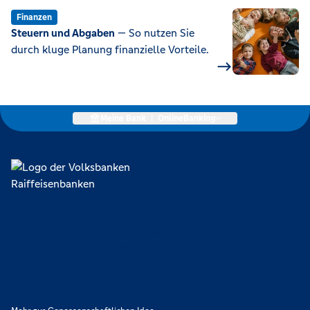
Finanzen
Steuern und Abgaben
— So nutzen Sie
durch kluge Planung finanzielle Vorteile.
Meine Bank
|
OnlineBanking
Lokal verankert, überregional vernetzt und unseren Mitgliedern
verpflichtet. Das sind die Volksbanken Raiffeisenbanken. Dabei
orientieren wir uns an genossenschaftlichen Werten wie
Partnerschaftlichkeit, Verantwortung und Transparenz. Diese Merkmale
zeichnen uns aus.