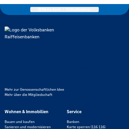
Meine Bank
|
OnlineBanking
Lokal verankert, überregional vernetzt und unseren Mitgliedern
verpflichtet. Das sind die Volksbanken Raiffeisenbanken. Dabei
orientieren wir uns an genossenschaftlichen Werten wie
Partnerschaftlichkeit, Verantwortung und Transparenz. Diese Merkmale
zeichnen uns aus.
Mehr zur Genossenschaftlichen Idee
Mehr über die Mitgliedschaft
Wohnen & Immobilien
Service
Bauen und kaufen
Banken
Sanieren und modernisieren
Karte sperren (116 116)